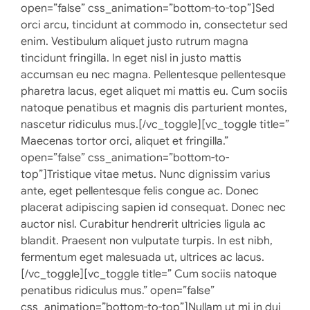
open=”false” css_animation=”bottom-to-top”]Sed
orci arcu, tincidunt at commodo in, consectetur sed
enim. Vestibulum aliquet justo rutrum magna
tincidunt fringilla. In eget nisl in justo mattis
accumsan eu nec magna. Pellentesque pellentesque
pharetra lacus, eget aliquet mi mattis eu. Cum sociis
natoque penatibus et magnis dis parturient montes,
nascetur ridiculus mus.[/vc_toggle][vc_toggle title=”
Maecenas tortor orci, aliquet et fringilla.”
open=”false” css_animation=”bottom-to-
top”]Tristique vitae metus. Nunc dignissim varius
ante, eget pellentesque felis congue ac. Donec
placerat adipiscing sapien id consequat. Donec nec
auctor nisl. Curabitur hendrerit ultricies ligula ac
blandit. Praesent non vulputate turpis. In est nibh,
fermentum eget malesuada ut, ultrices ac lacus.
[/vc_toggle][vc_toggle title=” Cum sociis natoque
penatibus ridiculus mus.” open=”false”
css_animation=”bottom-to-top”]Nullam ut mi in dui