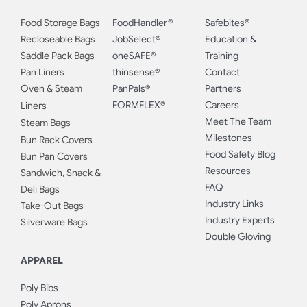
Food Storage Bags
FoodHandler®
Safebites®
Recloseable Bags
JobSelect®
Education &
Saddle Pack Bags
oneSAFE®
Training
Pan Liners
thinsense®
Contact
Oven & Steam
PanPals®
Partners
FORMFLEX®
Careers
Liners
Meet The Team
Steam Bags
Milestones
Bun Rack Covers
Food Safety Blog
Bun Pan Covers
Resources
Sandwich, Snack &
FAQ
Deli Bags
Industry Links
Take-Out Bags
Industry Experts
Silverware Bags
Double Gloving
APPAREL
Poly Bibs
Poly Aprons