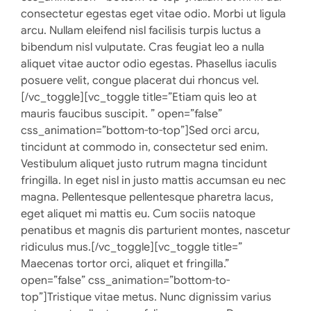
consectetur egestas eget vitae odio. Morbi ut ligula
arcu. Nullam eleifend nisl facilisis turpis luctus a
bibendum nisl vulputate. Cras feugiat leo a nulla
aliquet vitae auctor odio egestas. Phasellus iaculis
posuere velit, congue placerat dui rhoncus vel.
[/vc_toggle][vc_toggle title=”Etiam quis leo at
mauris faucibus suscipit. ” open=”false”
css_animation=”bottom-to-top”]Sed orci arcu,
tincidunt at commodo in, consectetur sed enim.
Vestibulum aliquet justo rutrum magna tincidunt
fringilla. In eget nisl in justo mattis accumsan eu nec
magna. Pellentesque pellentesque pharetra lacus,
eget aliquet mi mattis eu. Cum sociis natoque
penatibus et magnis dis parturient montes, nascetur
ridiculus mus.[/vc_toggle][vc_toggle title=”
Maecenas tortor orci, aliquet et fringilla.”
open=”false” css_animation=”bottom-to-
top”]Tristique vitae metus. Nunc dignissim varius