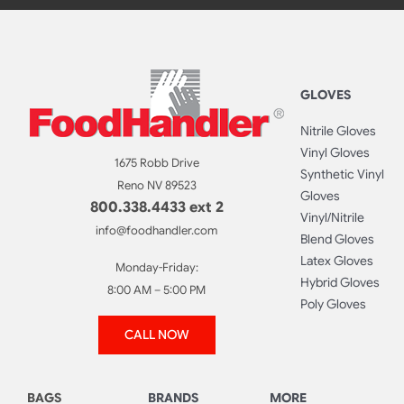
GLOVES
Nitrile Gloves
Vinyl Gloves
1675 Robb Drive
Synthetic Vinyl
Reno NV 89523
Gloves
800.338.4433 ext 2
Vinyl/Nitrile
info@foodhandler.com
Blend Gloves
Latex Gloves
Monday-Friday:
Hybrid Gloves
8:00 AM – 5:00 PM
Poly Gloves
CALL NOW
BAGS
BRANDS
MORE