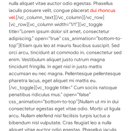
nulla aliquet vitae auctor odio egestas. Phasellus
iaculis posuere velit, congue placerat
dui rhoncus
vel
.[/vc_column_text][/vc_column][/vc_row]
[vc_row][vc_column width=”1/1″][vc_toggle
title=”Lorem ipsum dolor sit amet, consectetur
adipiscing.” open=”true” css_animation=”bottom-to-
top”]Etiam quis leo at mauris faucibus suscipit. Sed
orci arcu, tincidunt at commodo in, consectetur sed
enim. Vestibulum aliquet justo rutrum magna
tincidunt fringilla. In eget nisl in justo mattis
accumsan eu nec magna. Pellentesque pellentesque
pharetra lacus, eget aliquet mi mattis eu.
[/vc_toggle][vc_toggle title=” Cum sociis natoque
penatibus ridiculus mus.” open=”false”
css_animation=”bottom-to-top”]Nullam ut mi in dui
consectetur egestas eget vitae odio. Morbi ut ligula
arcu. Nullam eleifend nisl facilisis turpis luctus a
bibendum nisl vulputate. Cras feugiat leo a nulla
aliquet vitae auctor odio egestas. Phasellus iaculis