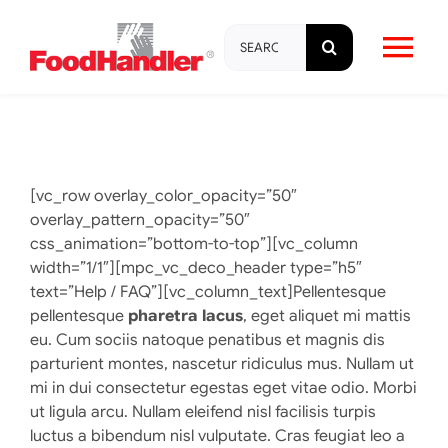
Skip
Search
to
Tog
for:
content
Nav
About
Brands
[vc_row overlay_color_opacity=”50″
overlay_pattern_opacity=”50″
css_animation=”bottom-to-top”][vc_column
Products
width=”1/1″][mpc_vc_deco_header type=”h5″
text=”Help / FAQ”][vc_column_text]Pellentesque
pellentesque
pharetra lacus
, eget aliquet mi mattis
Education & Training
eu. Cum sociis natoque penatibus et magnis dis
parturient montes, nascetur ridiculus mus. Nullam ut
mi in dui consectetur egestas eget vitae odio. Morbi
Resources
ut ligula arcu. Nullam eleifend nisl facilisis turpis
luctus a bibendum nisl vulputate. Cras feugiat leo a