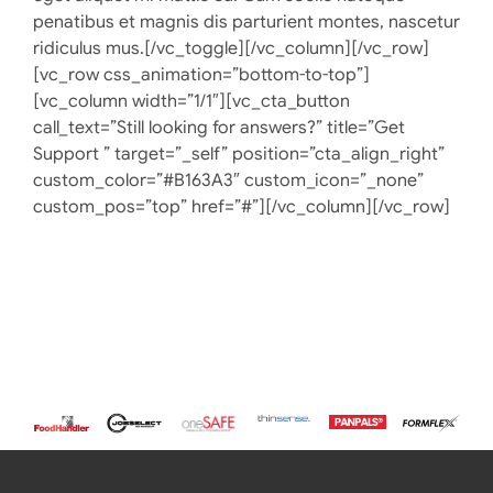
penatibus et magnis dis parturient montes, nascetur
ridiculus mus.[/vc_toggle][/vc_column][/vc_row]
[vc_row css_animation=”bottom-to-top”]
[vc_column width=”1/1″][vc_cta_button
call_text=”Still looking for answers?” title=”Get
Support ” target=”_self” position=”cta_align_right”
custom_color=”#B163A3″ custom_icon=”_none”
custom_pos=”top” href=”#”][/vc_column][/vc_row]