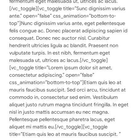
fermentum eget malesuada ut, ultrices ac lacus.
[/vc_toggle][vc_toggle title=”Sunc dignissim varius
ante.” open=”false” css_animation=”bottom-to-
top”]Nunc dignissim varius ante, eget pellentesque
felis congue ac. Donec placerat adipiscing sapien id
consequat. Donec nec auctor nisl. Curabitur
hendrerit ultricies ligula ac blandit. Praesent non
vulputate turpis. In est nibh, fermentum eget
malesuada ut, ultrices ac lacus.[/vc_toggle]
[vc_toggle title=”Lorem ipsum dolor sit amet,
consectetur adipiscing.” open=”false”
css_animation=”bottom-to-top”]Etiam quis leo at
mauris faucibus suscipit. Sed orci arcu, tincidunt at
commodo in, consectetur sed enim. Vestibulum
aliquet justo rutrum magna tincidunt fringilla. In eget
nisl in justo mattis accumsan eu nec magna.
Pellentesque pellentesque pharetra lacus, eget
aliquet mi mattis eu.[/vc_toggle][vc_toggle
title=”Etiam quis leo at mauris faucibus suscipit. ”