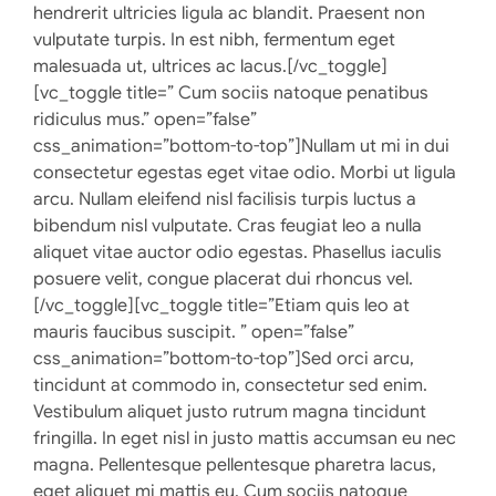
hendrerit ultricies ligula ac blandit. Praesent non
vulputate turpis. In est nibh, fermentum eget
malesuada ut, ultrices ac lacus.[/vc_toggle]
[vc_toggle title=” Cum sociis natoque penatibus
ridiculus mus.” open=”false”
css_animation=”bottom-to-top”]Nullam ut mi in dui
consectetur egestas eget vitae odio. Morbi ut ligula
arcu. Nullam eleifend nisl facilisis turpis luctus a
bibendum nisl vulputate. Cras feugiat leo a nulla
aliquet vitae auctor odio egestas. Phasellus iaculis
posuere velit, congue placerat dui rhoncus vel.
[/vc_toggle][vc_toggle title=”Etiam quis leo at
mauris faucibus suscipit. ” open=”false”
css_animation=”bottom-to-top”]Sed orci arcu,
tincidunt at commodo in, consectetur sed enim.
Vestibulum aliquet justo rutrum magna tincidunt
fringilla. In eget nisl in justo mattis accumsan eu nec
magna. Pellentesque pellentesque pharetra lacus,
eget aliquet mi mattis eu. Cum sociis natoque