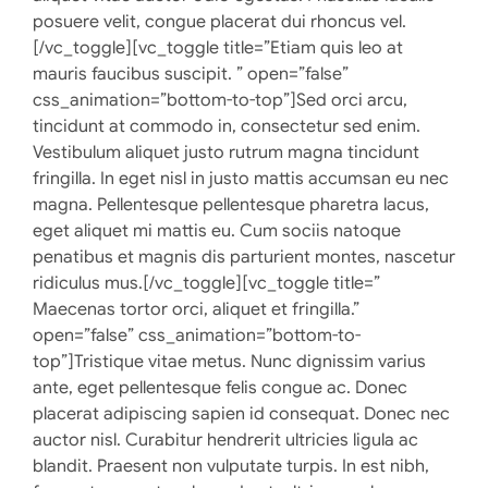
posuere velit, congue placerat dui rhoncus vel.
[/vc_toggle][vc_toggle title=”Etiam quis leo at
mauris faucibus suscipit. ” open=”false”
css_animation=”bottom-to-top”]Sed orci arcu,
tincidunt at commodo in, consectetur sed enim.
Vestibulum aliquet justo rutrum magna tincidunt
fringilla. In eget nisl in justo mattis accumsan eu nec
magna. Pellentesque pellentesque pharetra lacus,
eget aliquet mi mattis eu. Cum sociis natoque
penatibus et magnis dis parturient montes, nascetur
ridiculus mus.[/vc_toggle][vc_toggle title=”
Maecenas tortor orci, aliquet et fringilla.”
open=”false” css_animation=”bottom-to-
top”]Tristique vitae metus. Nunc dignissim varius
ante, eget pellentesque felis congue ac. Donec
placerat adipiscing sapien id consequat. Donec nec
auctor nisl. Curabitur hendrerit ultricies ligula ac
blandit. Praesent non vulputate turpis. In est nibh,